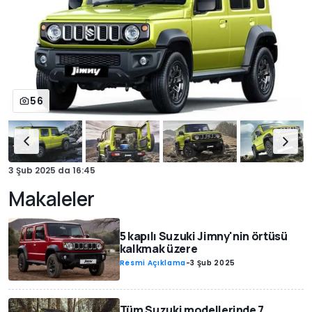
56
3 Şub 2025
da
16:45
Makaleler
5 kapılı Suzuki Jimny'nin örtüsü
kalkmak üzere
Resmi Açıklama
-
3 Şub 2025
Tüm Suzuki modellerinde 7