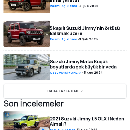
infial yarattı!
Resmi Açıklama
-
4 Şub 2025
5 kapılı Suzuki Jimny'nin örtüsü
kalkmak üzere
Resmi Açıklama
-
3 Şub 2025
Suzuki Jimny Mata: Küçük
boyutlarda çok büyük bir veda
ÖZEL VERSİYONLAR
-
5 Kas 2024
DAHA FAZLA HABER
Son İncelemeler
2021 Suzuki Jimny 1.5 GLX | Neden
Almalı?
NEDEN ALMALI?
-
13 Oca 2022