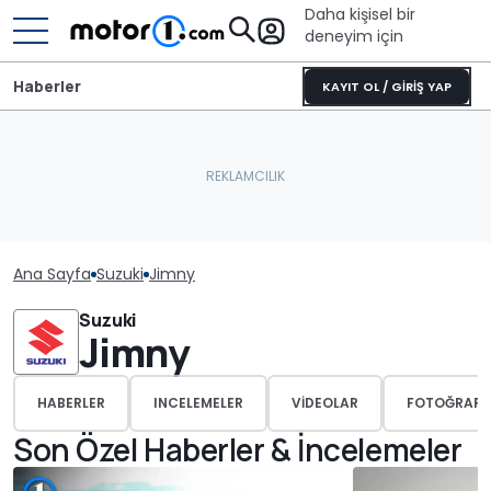
Daha kişisel bir
deneyim için
Haberler
KAYIT OL / GİRİŞ YAP
Ana Sayfa
Suzuki
Jimny
Suzuki
Jimny
HABERLER
INCELEMELER
VIDEOLAR
FOTOĞRAFL
Son Özel Haberler & İncelemeler