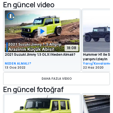
En güncel video
18:08
2021 Suzuki Jimny 1.5 GLX | Neden Almalı?
Hummer H1 ile Su
yarışını izleyin
NEDEN ALMALI?
Yarış/Kovalama
13 Oca 2022
22 Haz 2020
DAHA FAZLA VIDEO
En güncel fotoğraf