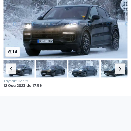
14
:
Kaynak
CarPix
12 Oca 2023
da
17:59