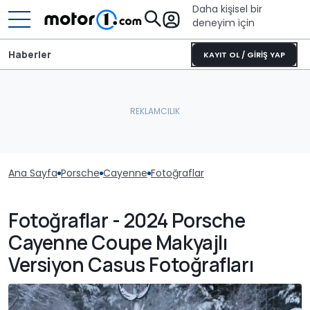
Daha kişisel bir
deneyim için
Haberler
KAYIT OL / GİRİŞ YAP
Ana Sayfa
Porsche
Cayenne
Fotoğraflar
Fotoğraflar - 2024 Porsche
Cayenne Coupe Makyajlı
Versiyon Casus Fotoğrafları