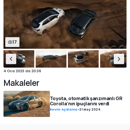
17
4 Oca 2023
da
20:36
Makaleler
Toyota, otomatik şanzımanlı GR
Corolla'nın ipuçlarını verdi
Resmi Açıklama
-
21 May 2024