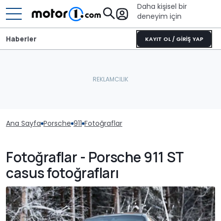
Daha kişisel bir
deneyim için
Haberler
KAYIT OL / GİRİŞ YAP
Ana Sayfa
Porsche
911
Fotoğraflar
Fotoğraflar - Porsche 911 ST
casus fotoğrafları