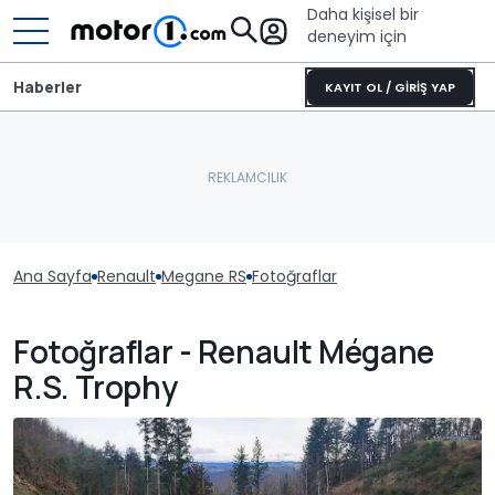
Daha kişisel bir
deneyim için
Haberler
KAYIT OL / GİRİŞ YAP
Ana Sayfa
Renault
Megane RS
Fotoğraflar
Fotoğraflar - Renault Mégane
R.S. Trophy