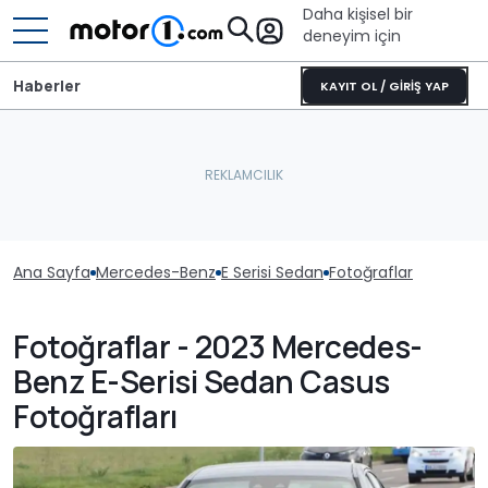
Daha kişisel bir
deneyim için
Haberler
KAYIT OL / GİRİŞ YAP
Ana Sayfa
Mercedes-Benz
E Serisi Sedan
Fotoğraflar
Fotoğraflar - 2023 Mercedes-
Benz E-Serisi Sedan Casus
Fotoğrafları