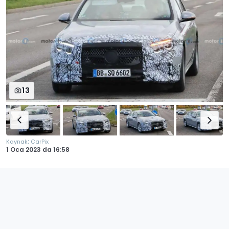
13
:
Kaynak
CarPix
1 Oca 2023
da
16:58