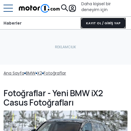
Daha kişisel bir
deneyim için
Haberler
KAYIT OL / GİRİŞ YAP
Ana Sayfa
BMW
X2
Fotoğraflar
Fotoğraflar - Yeni BMW iX2
Casus Fotoğrafları