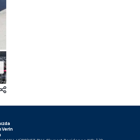
ızda
 Verin
m