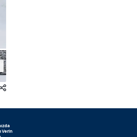
ızda
 Verin
m