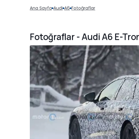
Ana Sayfa
Audi
A6
Fotoğraflar
Fotoğraflar - Audi A6 E-Tro