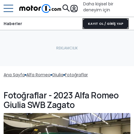
Daha kişisel bir
deneyim için
Haberler
KAYIT OL / GİRİŞ YAP
Ana Sayfa
Alfa Romeo
Giulia
Fotoğraflar
Fotoğraflar - 2023 Alfa Romeo
Giulia SWB Zagato