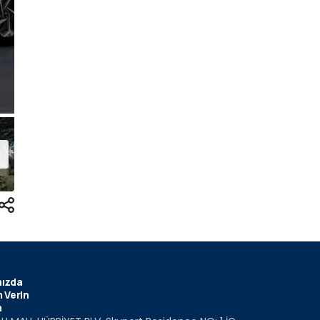
ızda
 Verin
m