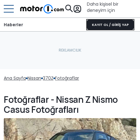
Daha kişisel bir
deneyim için
Haberler
KAYIT OL / GİRİŞ YAP
Ana Sayfa
Nissan
370Z
Fotoğraflar
Fotoğraflar - Nissan Z Nismo
Casus Fotoğrafları