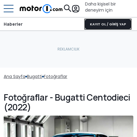
Daha kişisel bir
deneyim için
Haberler
KAYIT OL / GİRİŞ YAP
Ana Sayfa
Bugatti
Fotoğraflar
Fotoğraflar - Bugatti Centodieci
(2022)