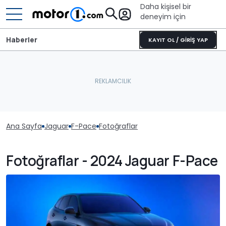
Daha kişisel bir
deneyim için
Haberler
KAYIT OL / GİRİŞ YAP
Ana Sayfa
Jaguar
F-Pace
Fotoğraflar
Fotoğraflar - 2024 Jaguar F-Pace