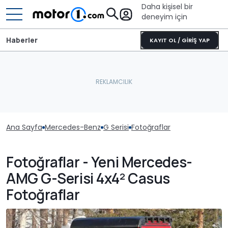
Daha kişisel bir
deneyim için
Haberler
KAYIT OL / GİRİŞ YAP
Ana Sayfa
Mercedes-Benz
G Serisi
Fotoğraflar
Fotoğraflar - Yeni Mercedes-
AMG G-Serisi 4x4² Casus
Fotoğraflar