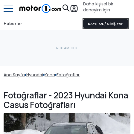
Daha kişisel bir
deneyim için
Haberler
KAYIT OL / GİRİŞ YAP
Ana Sayfa
Hyundai
Kona
Fotoğraflar
Fotoğraflar - 2023 Hyundai Kona
Casus Fotoğrafları