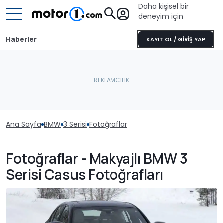
Daha kişisel bir
deneyim için
Haberler
KAYIT OL / GİRİŞ YAP
Ana Sayfa
BMW
3 Serisi
Fotoğraflar
Fotoğraflar - Makyajlı BMW 3
Serisi Casus Fotoğrafları