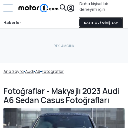
Daha kişisel bir
deneyim için
Haberler
KAYIT OL / GİRİŞ YAP
Ana Sayfa
Audi
A6
Fotoğraflar
Fotoğraflar - Makyajlı 2023 Audi
A6 Sedan Casus Fotoğrafları