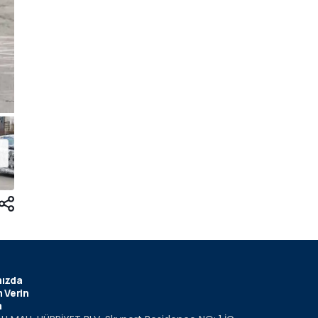
ızda
 Verin
m