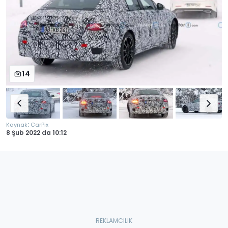
14
:
Kaynak
CarPix
8 Şub 2022
da
10:12