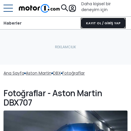
Daha kişisel bir
deneyim için
Haberler
KAYIT OL / GİRİŞ YAP
Ana Sayfa
Aston Martin
DBX
Fotoğraflar
Fotoğraflar - Aston Martin
DBX707