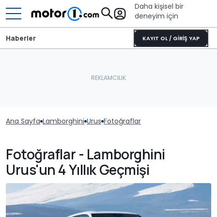
Daha kişisel bir
deneyim için
Haberler
KAYIT OL / GİRİŞ YAP
Ana Sayfa
Lamborghini
Urus
Fotoğraflar
Fotoğraflar - Lamborghini
Urus'un 4 Yıllık Geçmişi