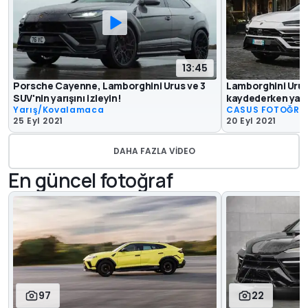
13:45
Porsche Cayenne, Lamborghini Urus ve 3
Lamborghini Urus
SUV'nin yarışını izleyin!
kaydederken yak
Yarış/Kovalamaca
CASUS FOTOĞRA
25 Eyl 2021
20 Eyl 2021
DAHA FAZLA VIDEO
En güncel fotoğraf
97
22