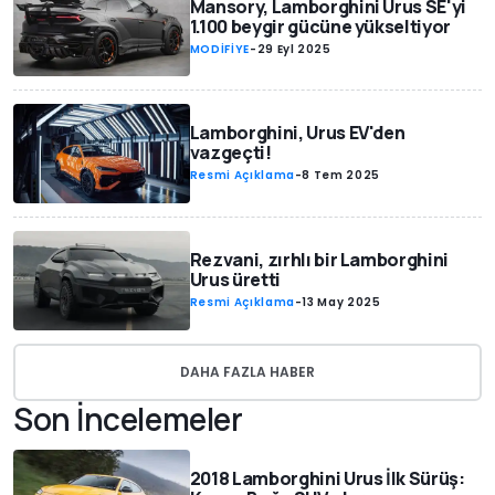
Mansory, Lamborghini Urus SE'yi
1.100 beygir gücüne yükseltiyor
MODİFİYE
-
29 Eyl 2025
Lamborghini, Urus EV'den
vazgeçti!
Resmi Açıklama
-
8 Tem 2025
Rezvani, zırhlı bir Lamborghini
Urus üretti
Resmi Açıklama
-
13 May 2025
DAHA FAZLA HABER
Son İncelemeler
2018 Lamborghini Urus İlk Sürüş: