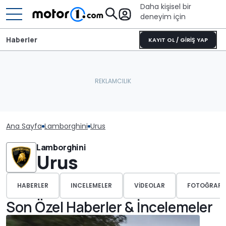
Daha kişisel bir
deneyim için
Haberler
KAYIT OL / GİRİŞ YAP
Ana Sayfa
Lamborghini
Urus
Lamborghini
Urus
HABERLER
INCELEMELER
VIDEOLAR
FOTOĞRAFL
Son Özel Haberler & İncelemeler