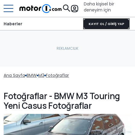
Daha kişisel bir
deneyim için
Haberler
KAYIT OL / GİRİŞ YAP
Ana Sayfa
BMW
M3
Fotoğraflar
Fotoğraflar - BMW M3 Touring
Yeni Casus Fotoğraflar