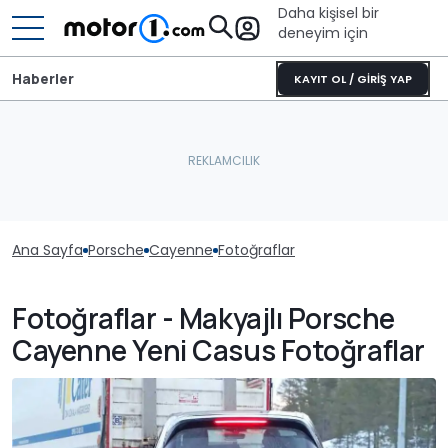
Daha kişisel bir
deneyim için
Haberler
KAYIT OL / GİRİŞ YAP
Ana Sayfa
Porsche
Cayenne
Fotoğraflar
Fotoğraflar - Makyajlı Porsche
Cayenne Yeni Casus Fotoğraflar