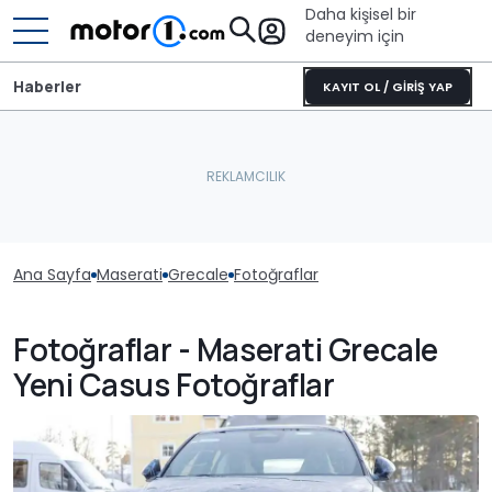
Daha kişisel bir
deneyim için
Haberler
KAYIT OL / GİRİŞ YAP
Ana Sayfa
Maserati
Grecale
Fotoğraflar
Fotoğraflar - Maserati Grecale
Yeni Casus Fotoğraflar