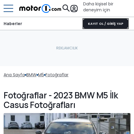
Daha kişisel bir
deneyim için
Haberler
KAYIT OL / GİRİŞ YAP
Ana Sayfa
BMW
M5
Fotoğraflar
Fotoğraflar - 2023 BMW M5 İlk
Casus Fotoğrafları