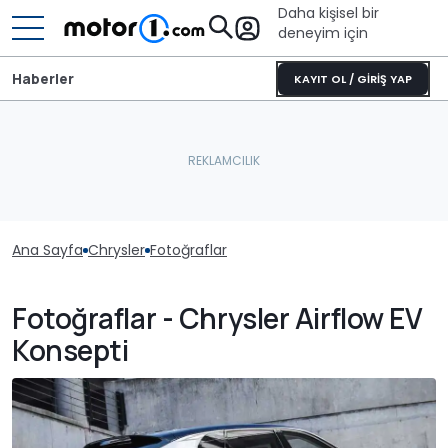
Daha kişisel bir
deneyim için
Haberler
KAYIT OL / GİRİŞ YAP
Ana Sayfa
Chrysler
Fotoğraflar
Fotoğraflar - Chrysler Airflow EV
Konsepti