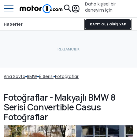
Daha kişisel bir
deneyim için
Haberler
KAYIT OL / GİRİŞ YAP
Ana Sayfa
BMW
8 Serisi
Fotoğraflar
Fotoğraflar - Makyajlı BMW 8
Serisi Convertible Casus
Fotoğraflar