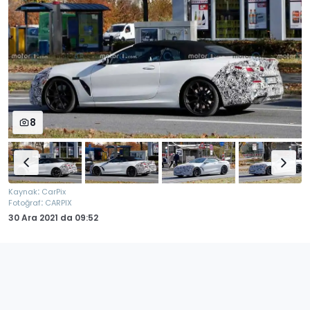
8
:
Kaynak
CarPix
:
Fotoğraf
CARPIX
30 Ara 2021
da
09:52