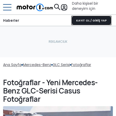
Daha kişisel bir
deneyim için
Haberler
KAYIT OL / GİRİŞ YAP
Ana Sayfa
Mercedes-Benz
GLC Serisi
Fotoğraflar
Fotoğraflar - Yeni Mercedes-
Benz GLC-Serisi Casus
Fotoğraflar