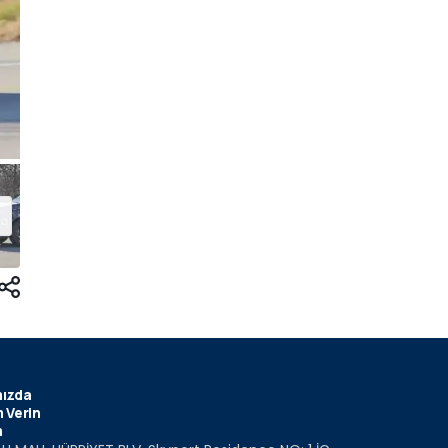
ızda
 Verin
m