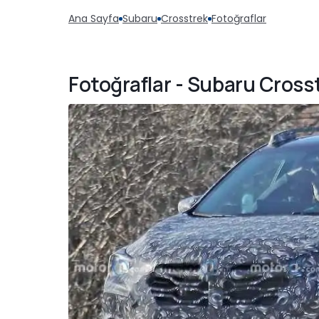
Ana Sayfa
Subaru
Crosstrek
Fotoğraflar
Fotoğraflar - Subaru Cross