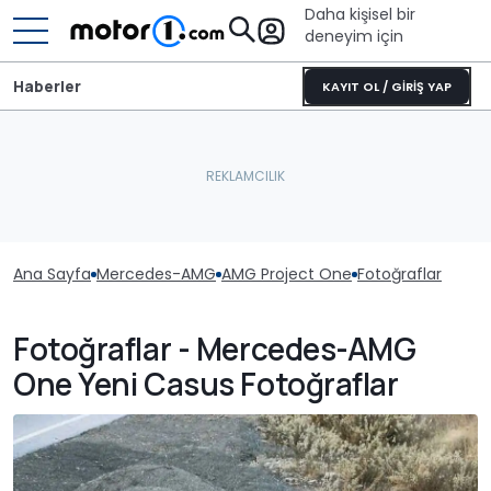
Daha kişisel bir
deneyim için
Haberler
KAYIT OL / GİRİŞ YAP
Ana Sayfa
Mercedes-AMG
AMG Project One
Fotoğraflar
Fotoğraflar - Mercedes-AMG
One Yeni Casus Fotoğraflar