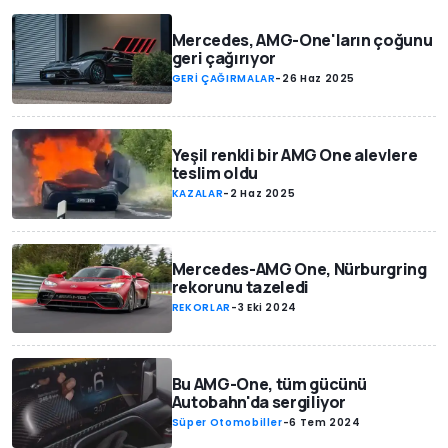
Mercedes, AMG-One'ların çoğunu
geri çağırıyor
GERİ ÇAĞIRMALAR
-
26 Haz 2025
Yeşil renkli bir AMG One alevlere
teslim oldu
KAZALAR
-
2 Haz 2025
Mercedes-AMG One, Nürburgring
rekorunu tazeledi
REKORLAR
-
3 Eki 2024
Bu AMG-One, tüm gücünü
Autobahn'da sergiliyor
Süper Otomobiller
-
6 Tem 2024