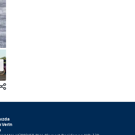
ızda
 Verin
m