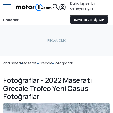
Daha kişisel bir
deneyim için
Haberler
KAYIT OL / GİRİŞ YAP
Ana Sayfa
Maserati
Grecale
Fotoğraflar
Fotoğraflar - 2022 Maserati
Grecale Trofeo Yeni Casus
Fotoğraflar