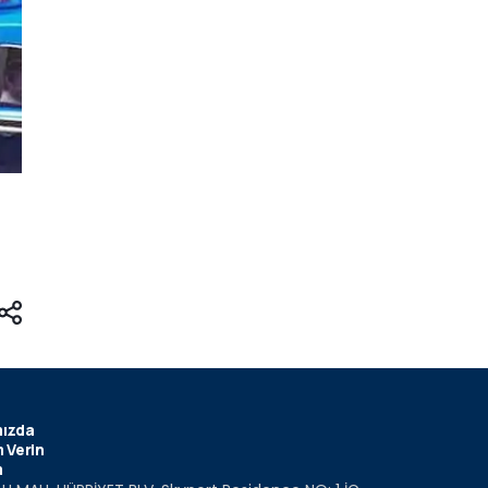
ızda
 Verin
m