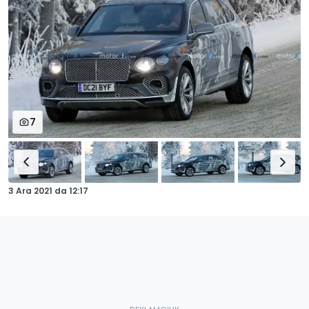
7
3 Ara 2021
da
12:17