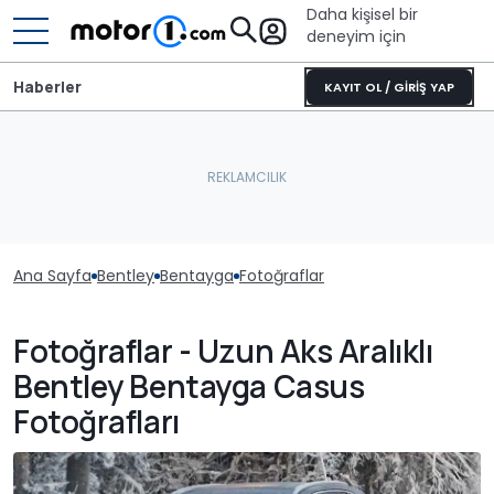
Daha kişisel bir
deneyim için
Haberler
KAYIT OL / GİRİŞ YAP
Ana Sayfa
Bentley
Bentayga
Fotoğraflar
Fotoğraflar - Uzun Aks Aralıklı
Bentley Bentayga Casus
Fotoğrafları