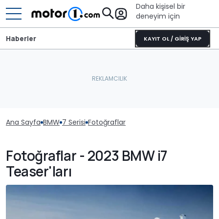
Daha kişisel bir
deneyim için
Haberler
KAYIT OL / GİRİŞ YAP
Ana Sayfa
BMW
7 Serisi
Fotoğraflar
Fotoğraflar - 2023 BMW i7
Teaser'ları