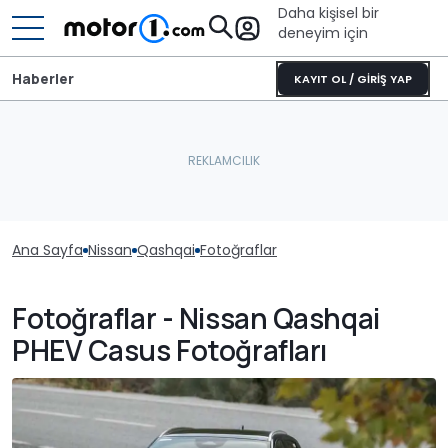
Daha kişisel bir
deneyim için
Haberler
KAYIT OL / GİRİŞ YAP
Ana Sayfa
Nissan
Qashqai
Fotoğraflar
Fotoğraflar - Nissan Qashqai
PHEV Casus Fotoğrafları