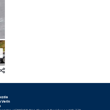
ızda
 Verin
m