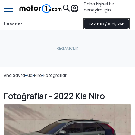
Daha kişisel bir
deneyim için
Haberler
KAYIT OL / GİRİŞ YAP
Ana Sayfa
Kia
Niro
Fotoğraflar
Fotoğraflar - 2022 Kia Niro