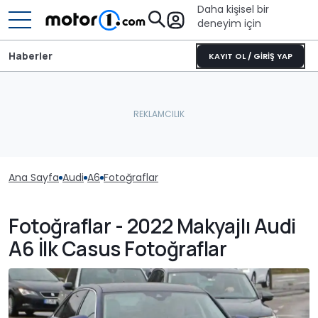
Daha kişisel bir
deneyim için
Haberler
KAYIT OL / GİRİŞ YAP
Ana Sayfa
Audi
A6
Fotoğraflar
Fotoğraflar - 2022 Makyajlı Audi
A6 İlk Casus Fotoğraflar