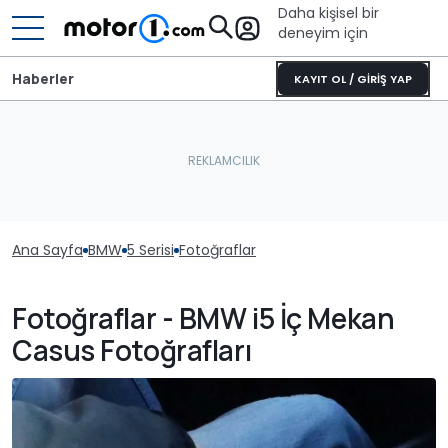
Daha kişisel bir
deneyim için
Haberler
KAYIT OL / GİRİŞ YAP
Ana Sayfa
BMW
5 Serisi
Fotoğraflar
Fotoğraflar - BMW i5 İç Mekan
Casus Fotoğrafları