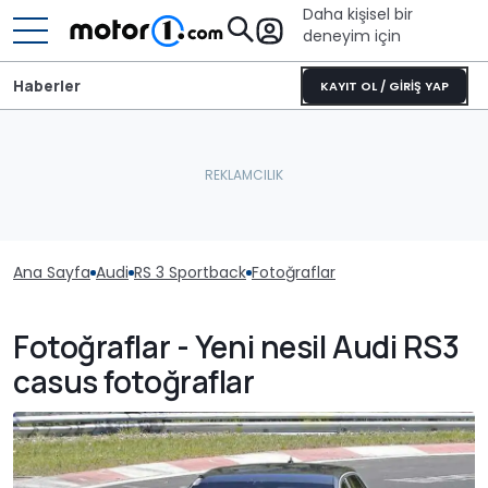
Daha kişisel bir
deneyim için
Haberler
KAYIT OL / GİRİŞ YAP
Ana Sayfa
Audi
RS 3 Sportback
Fotoğraflar
Fotoğraflar - Yeni nesil Audi RS3
casus fotoğraflar