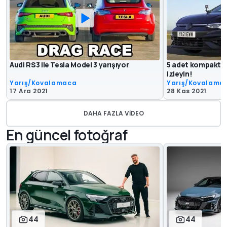
Audi RS3 ile Tesla Model 3 yarışıyor
5 adet kompakt sp
izleyin!
Yarış/Kovalamaca
Yarış/Kovalama
17 Ara 2021
28 Kas 2021
DAHA FAZLA VIDEO
En güncel fotoğraf
44
44