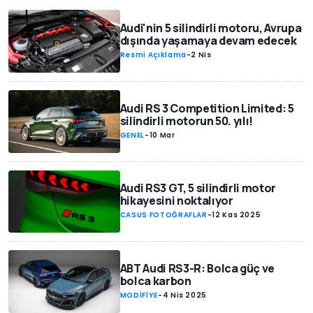
Audi'nin 5 silindirli motoru, Avrupa
dışında yaşamaya devam edecek
Resmi Açıklama
-
2 Nis
Audi RS 3 Competition Limited: 5
silindirli motorun 50. yılı!
GENEL
-
10 Mar
Audi RS3 GT, 5 silindirli motor
hikayesini noktalıyor
CASUS FOTOĞRAFLAR
-
12 Kas 2025
ABT Audi RS3-R: Bolca güç ve
bolca karbon
MODİFİYE
-
4 Nis 2025