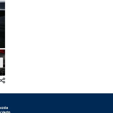
ızda
 Verin