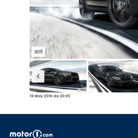
11
19 May 2019
da
20:35