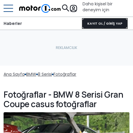
Daha kişisel bir
deneyim için
Haberler
KAYIT OL / GİRİŞ YAP
Ana Sayfa
BMW
8 Serisi
Fotoğraflar
Fotoğraflar - BMW 8 Serisi Gran
Coupe casus fotoğraflar