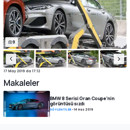
9
17 May 2019
da
17:12
Makaleler
BMW 8 Serisi Gran Coupe’nin
görüntüsü sızdı
SÖYLENTİLER
-
14 Haz 2019