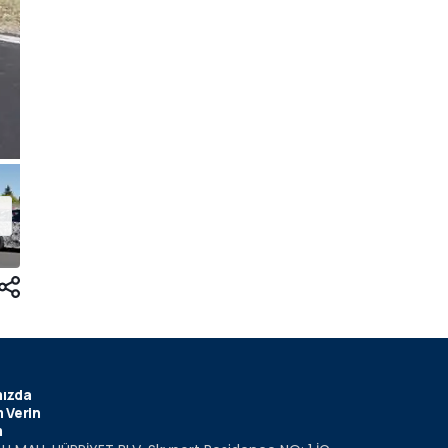
ızda
 Verin
m