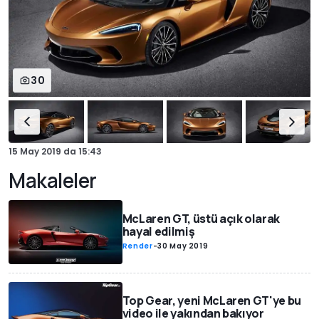
30
15 May 2019
da
15:43
Makaleler
McLaren GT, üstü açık olarak
hayal edilmiş
Render
-
30 May 2019
Top Gear, yeni McLaren GT'ye bu
video ile yakından bakıyor